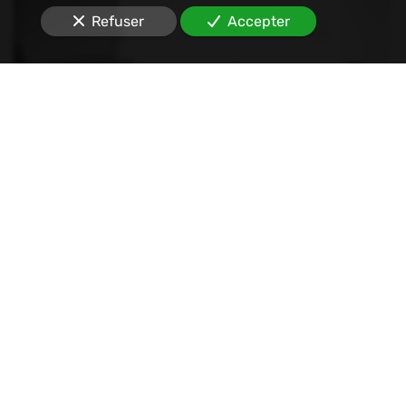
Refuser
Accepter
Signification d'actes
Nous signifions notamment sur le 75 et le 92 vos
assignations, sommations de payer, significations
de décision de justice ou de documents, congés
locatifs, ruptures de PACS, etc.
Vos démarches