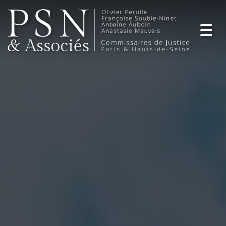
Togg
navig