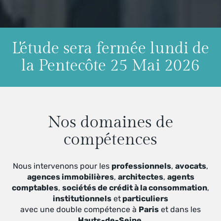
L'étude sera fermée lundi de
la Pentecôte 25 Mai 2026
Nos domaines de
compétences
Nous intervenons pour les
professionnels
,
avocats
,
agences immobilières
,
architectes
,
agents
comptables
,
sociétés de crédit à la consommation
,
institutionnels
et
particuliers
avec une double compétence à
Paris
et dans les
Hauts-de-Seine
.