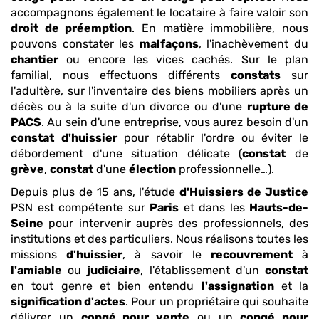
accompagnons également le locataire à faire valoir son
droit de préemption
. En matière immobilière, nous
pouvons constater les
malfaçons
, l'inachèvement du
chantier
ou encore les vices cachés. Sur le plan
familial, nous effectuons différents
constats
sur
l'adultère, sur l'inventaire des biens mobiliers après un
décès ou à la suite d'un divorce ou d'une
rupture de
PACS
. Au sein d'une entreprise, vous aurez besoin d'un
constat
d'huissier
pour rétablir l'ordre ou éviter le
débordement d'une situation délicate (
constat
de
grève
,
constat
d'une
élection
professionnelle…).
Depuis plus de 15 ans, l'étude
d'Huissiers de Justice
PSN est compétente sur
Paris
et dans les
Hauts-de-
Seine
pour intervenir auprès des professionnels, des
institutions et des particuliers. Nous réalisons toutes les
missions
d'huissier
, à savoir le
recouvrement
à
l'amiable
ou
judiciaire
, l'établissement d'un
constat
en tout genre et bien entendu
l'assignation
et la
signification d'actes
. Pour un propriétaire qui souhaite
délivrer un
congé pour vente
ou un
congé pour