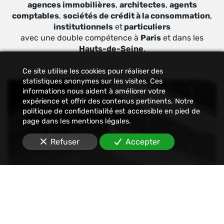
agences immobilières
,
architectes
,
agents
comptables
,
sociétés de crédit à la consommation
,
institutionnels
et
particuliers
avec une double compétence à
Paris
et dans les
Hauts-de-Seine
.
Ce site utilise les cookies pour réaliser des
statistiques anonymes sur les visites. Ces
informations nous aident à améliorer votre
expérience et offrir des contenus pertinents. Notre
politique de confidentialité est accessible en pied de
page dans les mentions légales.
Refuser
Accepter
Constat
Nous établissons tout type de constats : avant-
travaux, affichage, permis de construire, dégâts