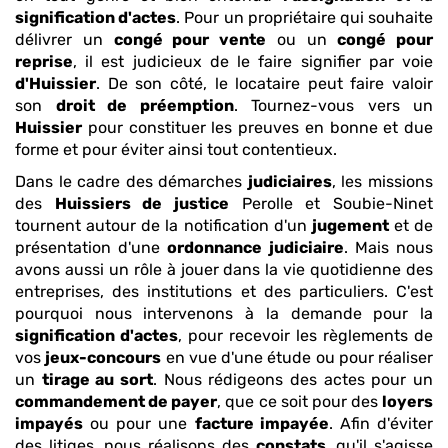
signification d'actes
. Pour un propriétaire qui souhaite
délivrer un
congé pour vente
ou un
congé pour
reprise
, il est judicieux de le faire signifier par voie
d'Huissier
. De son côté, le locataire peut faire valoir
son
droit de préemption
. Tournez-vous vers un
Huissier
pour constituer les preuves en bonne et due
forme et pour éviter ainsi tout contentieux.
Dans le cadre des démarches
judiciaires
, les missions
des
Huissiers de justice
Perolle et Soubie-Ninet
tournent autour de la notification d'un
jugement
et de
présentation d'une
ordonnance
judiciaire
. Mais nous
avons aussi un rôle à jouer dans la vie quotidienne des
entreprises, des institutions et des particuliers. C'est
pourquoi nous intervenons à la demande pour la
signification d'actes
, pour recevoir les règlements de
vos
jeux-concours
en vue d'une étude ou pour réaliser
un
tirage au sort
. Nous rédigeons des actes pour un
commandement de payer
, que ce soit pour des
loyers
impayés
ou pour une
facture impayée
. Afin d'éviter
des litiges, nous réalisons des
constats
, qu'il s'agisse