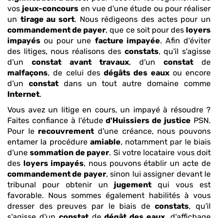
vos
jeux-concours
en vue d'une étude ou pour réaliser
un
tirage au sort
. Nous rédigeons des actes pour un
commandement de payer
, que ce soit pour des
loyers
impayés
ou pour une
facture impayée
. Afin d'éviter
des litiges, nous réalisons des
constats
, qu'il s'agisse
d'un
constat
avant travaux
, d'un
constat
de
malfaçons
, de celui des
dégâts des eaux
ou encore
d'un
constat
dans un tout autre domaine comme
Internet
.
Vous avez un litige en cours, un impayé à résoudre ?
Faites confiance à l'étude
d'Huissiers de justice
PSN.
Pour le
recouvrement
d'une créance, nous pouvons
entamer la procédure
amiable
, notamment par le biais
d'une
sommation de payer
. Si votre locataire vous doit
des
loyers impayés
, nous pouvons établir un acte de
commandement de payer
, sinon lui assigner devant le
tribunal pour obtenir un
jugement
qui vous est
favorable. Nous sommes également habilités à vous
dresser des preuves par le biais de
constats
, qu'il
s'agisse d'un
constat
de
dégât des eaux
, d'affichage