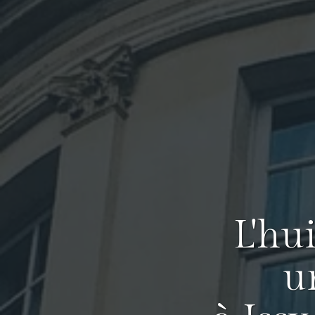
L'hu
u