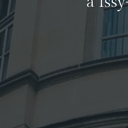
à Iss