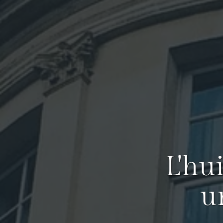
L'hu
u