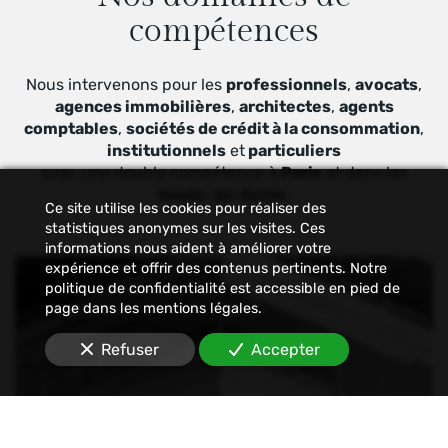
compétences
Nous intervenons pour les
professionnels
,
avocats
,
agences immobilières
,
architectes
,
agents
comptables
,
sociétés de crédit à la consommation
,
institutionnels
et
particuliers
avec une double compétence à
Paris
et dans les
Hauts-de-Seine
.
Ce site utilise les cookies pour réaliser des
statistiques anonymes sur les visites. Ces
informations nous aident à améliorer votre
expérience et offrir des contenus pertinents. Notre
politique de confidentialité est accessible en pied de
page dans les mentions légales.
Refuser
Accepter