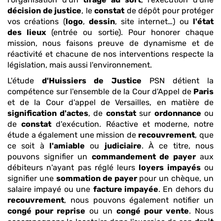
décision de justice
, le
constat
de dépôt pour protéger
vos créations (
logo
,
dessin
, site internet…) ou
l'état
des lieux
(entrée ou sortie). Pour honorer chaque
mission, nous faisons preuve de dynamisme et de
réactivité et chacune de nos interventions respecte la
législation, mais aussi l'environnement.
L'étude
d'Huissiers de Justice
PSN détient la
compétence sur l'ensemble de la Cour d'Appel de
Paris
et de la Cour d'appel de Versailles, en matière de
signification d'actes
, de
constat
sur
ordonnance
ou
de
constat
d'exécution. Réactive et moderne, notre
étude a également une mission de
recouvrement
, que
ce soit à
l'amiable
ou
judiciaire
. À ce titre, nous
pouvons signifier un
commandement de payer
aux
débiteurs n'ayant pas réglé leurs
loyers impayés
ou
signifier une
sommation de payer
pour un chèque, un
salaire impayé ou une
facture impayée
. En dehors du
recouvrement
, nous pouvons également notifier un
congé pour reprise
ou un
congé pour vente
. Nous