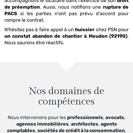
accompagnons le locataire dans l'exercice de son
droit
de préemption
. Aussi, nous notifions une
rupture de
PACS
si les parties n'ont pas prévu d'accord pour
rompre le contrat.
N'hésitez pas à faire appel à un
huissier
chez PSN pour
un constat abandon de chantier
à Meudon (92190)
.
Nous saurons être réactifs.
Nos domaines de
compétences
Nous intervenons pour les
professionnels
,
avocats
,
agences immobilières
,
architectes
,
agents
comptables
,
sociétés de crédit à la consommation
,