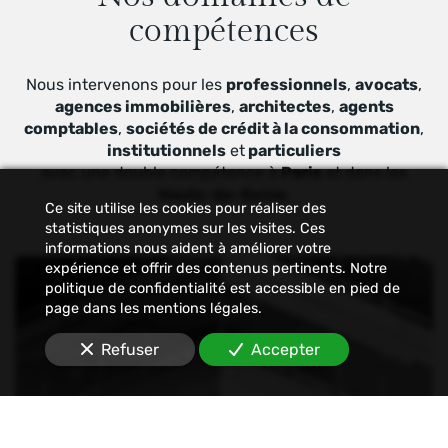
compétences
Nous intervenons pour les
professionnels
,
avocats
,
agences immobilières
,
architectes
,
agents
comptables
,
sociétés de crédit à la consommation
,
institutionnels
et
particuliers
avec une double compétence à
Paris
et dans les
Hauts-de-Seine
.
Ce site utilise les cookies pour réaliser des
statistiques anonymes sur les visites. Ces
informations nous aident à améliorer votre
expérience et offrir des contenus pertinents. Notre
politique de confidentialité est accessible en pied de
page dans les mentions légales.
Refuser
Accepter