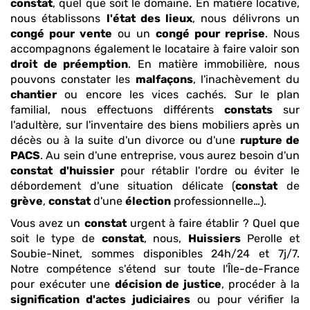
constat
, quel que soit le domaine. En matière locative,
nous établissons
l'état des lieux
, nous délivrons un
congé pour vente
ou un
congé pour reprise
. Nous
accompagnons également le locataire à faire valoir son
droit de préemption
. En matière immobilière, nous
pouvons constater les
malfaçons
, l'inachèvement du
chantier
ou encore les vices cachés. Sur le plan
familial, nous effectuons différents
constats
sur
l'adultère, sur l'inventaire des biens mobiliers après un
décès ou à la suite d'un divorce ou d'une
rupture de
PACS
. Au sein d'une entreprise, vous aurez besoin d'un
constat
d'huissier
pour rétablir l'ordre ou éviter le
débordement d'une situation délicate (
constat
de
grève
,
constat
d'une
élection
professionnelle…).
Vous avez un
constat
urgent à faire établir ? Quel que
soit le type de
constat
, nous,
Huissiers
Perolle et
Soubie-Ninet, sommes disponibles 24h/24 et 7j/7.
Notre compétence s'étend sur toute l'Île-de-France
pour exécuter une
décision de justice
, procéder à la
signification d'actes
judiciaires
ou pour vérifier la