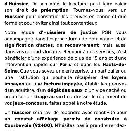
d'Huissier
. De son côté, le locataire peut faire valoir
son
droit de préemption
. Tournez-vous vers un
Huissier
pour constituer les preuves en bonne et due
forme et pour éviter ainsi tout contentieux.
Notre étude
d'Huissiers de justice
PSN vous
accompagne dans les procédures de notification et de
signification d'actes
, de
recouvrement
, mais aussi
dans vos rapports locatifs. Recourir à nos services, c'est
bénéficier d'une expérience de plus de 15 ans et d'une
intervention rapide sur
Paris
et dans les
Hauts-de-
Seine
. Que vous soyez une entreprise, un particulier ou
une institution qui souhaite récupérer des
loyers
impayés
ou une
facture impayée
, établir les preuves
d'un adultère, d'un
dégât des eaux
, d'un vice caché ou
organiser un
tirage au sort
ou dresser le règlement de
vos
jeux-concours
, faites appel à notre étude.
Un
huissier
sera ravi de répondre avec réactivité pour
un constat affichage permis de construire
à
Courbevoie (92400)
. N'hésitez pas à prendre rendez-