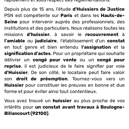
Depuis plus de 15 ans, l'étude
d'Huissiers de Justice
PSN est compétente sur
Paris
et dans les
Hauts-de-
Seine
pour intervenir auprès des professionnels, des
institutions et des particuliers. Nous réalisons toutes les
missions
d'huissier
, à savoir le
recouvrement
à
l'amiable
ou
judiciaire
, l'établissement d'un
constat
en tout genre et bien entendu
l'assignation
et la
signification d'actes
. Pour un propriétaire qui souhaite
délivrer un
congé pour vente
ou un
congé pour
reprise
, il est judicieux de le faire signifier par voie
d'Huissier
. De son côté, le locataire peut faire valoir
son
droit de préemption
. Tournez-vous vers un
Huissier
pour constituer les preuves en bonne et due
forme et pour éviter ainsi tout contentieux.
Vous avez trouvé un
huissier
au plus proche de vos
intérêts pour
un constat avant travaux
à Boulogne-
Billancourt (92100)
.