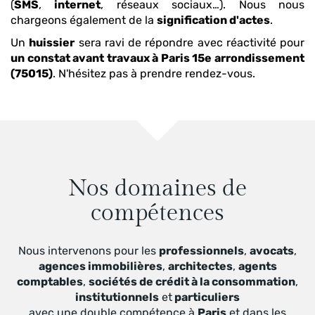
(
SMS
,
internet
, réseaux sociaux…). Nous nous
chargeons également de la
signification d'actes
.
Un
huissier
sera ravi de répondre avec réactivité pour
un constat avant travaux
à Paris 15e arrondissement
(75015)
. N'hésitez pas à prendre rendez-vous.
Nos domaines de
compétences
Nous intervenons pour les
professionnels
,
avocats
,
agences immobilières
,
architectes
,
agents
comptables
,
sociétés de crédit à la consommation
,
institutionnels
et
particuliers
avec une double compétence à
Paris
et dans les