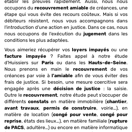
établir les preuves rapidement. Aussi, nous nous
occupons du
recouvrement
amiable
de créances, une
étape qui vous évite des recours coûteux. Mais si vos
débiteurs résistent, nous vous accompagnons dans
l'introduction d'une action en justice. Dans ce cas, nous
nous occupons de l'exécution du
jugement
dans les
conditions les plus adaptées.
Vous aimeriez récupérer vos
loyers impayés
ou une
facture impayée
? Faites appel à notre étude
d'Huissiers sur
Paris
ou dans les
Hauts-de-Seine
.
Nous prenons en main le
recouvrement
de vos
créances par voie à
l'amiable
afin de vous éviter des
frais de justice. Si besoin, une mesure coercitive sera
engagée après une
décision de justice
: la saisie.
Outre le
recouvrement
, notre étude peut s'occuper de
différents
constats
en matière immobilière (
chantier
,
avant travaux
,
permis de construire
, voirie…), en
matière de location (
congé pour vente
,
congé pour
reprise
, états des lieux…), en matière familiale (
rupture
de PACS
, adultère…) ou encore en matière informatique