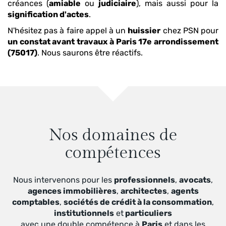
créances (
amiable
ou
judiciaire
), mais aussi pour la
signification d'actes
.
N'hésitez pas à faire appel à un
huissier
chez PSN pour
un constat avant travaux
à Paris 17e arrondissement
(75017)
. Nous saurons être réactifs.
Nos domaines de
compétences
Nous intervenons pour les
professionnels
,
avocats
,
agences immobilières
,
architectes
,
agents
comptables
,
sociétés de crédit à la consommation
,
institutionnels
et
particuliers
avec une double compétence à
Paris
et dans les