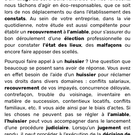
nous tâchons d'agir en éco-responsables, que ce soit
lors de nos déplacements ou dans l'établissement des
constats
. Au sein de votre entreprise, dans la vie
quotidienne, notre étude est aussi compétente pour
établir un
recouvrement
à
l'amiable
, pour s'assurer du
bon déroulement d'une
élection
professionnelle ou
pour constater
l'état des lieux
, des
malfaçons
ou
encore faire apposer des scellés.
Pourquoi faire appel à un
huissier
? Une question que
beaucoup se posent sans avoir de réponse. Vous avez
en effet besoin de l'aide d'un
huissier
pour réclamer
vos droits dans divers domaines : conflits salariaux,
recouvrement
de vos impayés, concurrence déloyale,
contrefaçon, trouble du voisinage, inventaire en
matière de succession, contentieux locatifs, conflits
familiaux, etc. Il vous aide ainsi par le biais d'actes. Si
les choses ne peuvent pas se régler à
l'amiable
,
l'huissier
peut vous accompagner dans le lancement
d'une procédure
judiciaire
. Lorsqu'un
jugement
est
rendu, il peut procéder à l'exécution de la
décision de