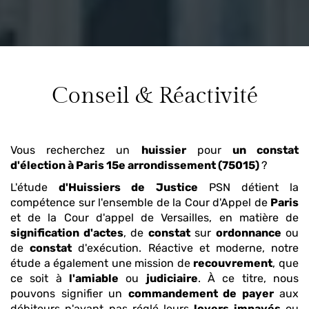
Conseil & Réactivité
Vous recherchez un
huissier
pour
un constat
d'élection
à Paris 15e arrondissement (75015)
?
L'étude
d'Huissiers de Justice
PSN détient la
compétence sur l'ensemble de la Cour d'Appel de
Paris
et de la Cour d'appel de Versailles, en matière de
signification d'actes
, de
constat
sur
ordonnance
ou
de
constat
d'exécution. Réactive et moderne, notre
étude a également une mission de
recouvrement
, que
ce soit à
l'amiable
ou
judiciaire
. À ce titre, nous
pouvons signifier un
commandement de payer
aux
débiteurs n'ayant pas réglé leurs
loyers impayés
ou