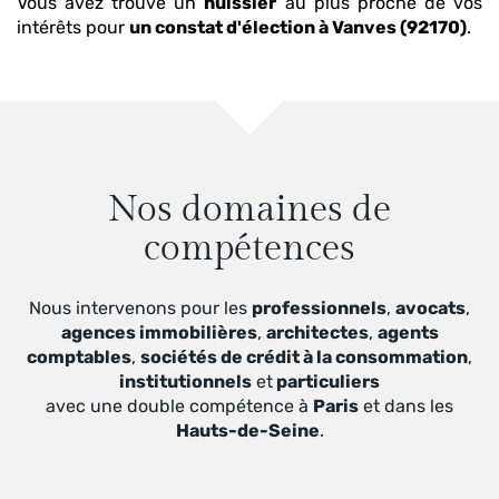
Vous avez trouvé un
huissier
au plus proche de vos
intérêts pour
un constat d'élection
à Vanves (92170)
.
Nos domaines de
compétences
Nous intervenons pour les
professionnels
,
avocats
,
agences immobilières
,
architectes
,
agents
comptables
,
sociétés de crédit à la consommation
,
institutionnels
et
particuliers
avec une double compétence à
Paris
et dans les
Hauts-de-Seine
.