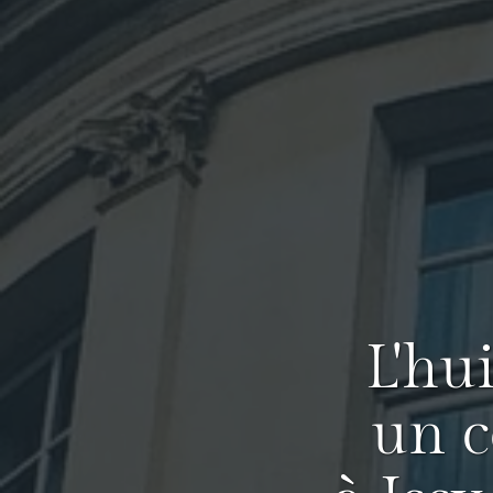
L'hu
un c