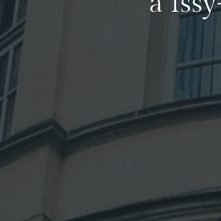
à Iss