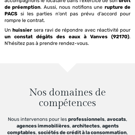
accompagnons le locataire dans l'exercice de son
droit
de préemption
. Aussi, nous notifions une
rupture de
PACS
si les parties n'ont pas prévu d'accord pour
rompre le contrat.
Un
huissier
sera ravi de répondre avec réactivité pour
un constat dégâts des eaux
à Vanves (92170)
.
N'hésitez pas à prendre rendez-vous.
Nos domaines de
compétences
Nous intervenons pour les
professionnels
,
avocats
,
agences immobilières
,
architectes
,
agents
comptables
,
sociétés de crédit à la consommation
,