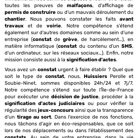
toutes les preuves de
malfaçons
, d'affichage de
permis de construire
ou d'un mauvais déroulement du
chantier
. Nous pouvons constater les faits
avant
travaux
et de
voirie
. Notre compétence s'étend
également sur d'autres domaines comme au sein d'une
entreprise (
constat
de
grève
, de harcèlement…), en
matière informatique (
constat
du contenu d'un
SMS
,
d'un ordinateur, sur les réseaux sociaux…). Enfin, notre
mission consiste aussi à la
signification d'actes
.
Vous avez un
constat
urgent à faire établir ? Quel que
soit le type de
constat
, nous,
Huissiers
Perolle et
Soubie-Ninet, sommes disponibles 24h/24 et 7j/7.
Notre compétence s'étend sur toute l'Île-de-France
pour exécuter une
décision de justice
, procéder à la
signification d'actes
judiciaires
ou pour vérifier la
régularité des
jeux-concours
ainsi que la transparence
d'un
tirage au sort
. Dans l'exercice de nos fonctions,
nous tâchons d'agir en éco-responsables, que ce soit
lors de nos déplacements ou dans l'établissement des
constats
. Au sein de votre entreprise, dans la vie