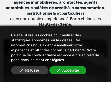
agences immobilières
,
architectes
,
agents
comptables
,
sociétés de crédit à la consommation
,
institutionnels
et
particuliers
avec une double compétence à
Paris
et dans les
Hauts-de-Seine
.
Ce site utilise les cookies pour réaliser des
statistiques anonymes sur les visites. Ces
informations nous aident à améliorer votre
expérience et offrir des contenus pertinents. Notre
politique de confidentialité est accessible en pied de
page dans les mentions légales.
Refuser
Accepter
Constat
Nous établissons tout type de constats : avant-
travaux, affichage, permis de construire, dégâts