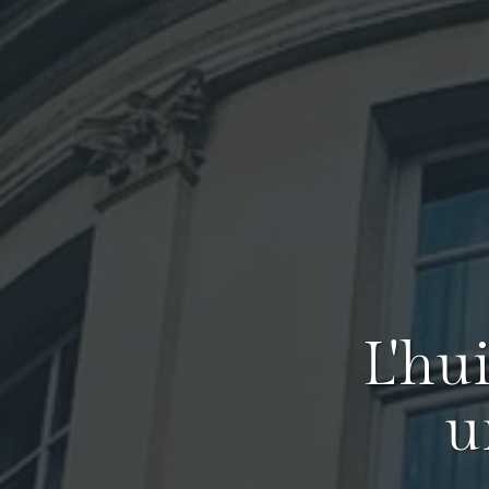
L'hu
u