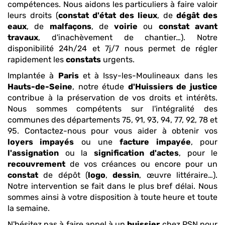
compétences. Nous aidons les particuliers à faire valoir
leurs droits (
constat
d'état des lieux
, de
dégât des
eaux
, de
malfaçons
, de
voirie
ou
constat
avant
travaux
, d'inachèvement de chantier…). Notre
disponibilité 24h/24 et 7j/7 nous permet de régler
rapidement les
constats
urgents.
Implantée à
Paris
et à Issy-les-Moulineaux dans les
Hauts-de-Seine
, notre étude
d'Huissiers de justice
contribue à la préservation de vos droits et intérêts.
Nous sommes compétents sur l'intégralité des
communes des départements 75, 91, 93, 94, 77, 92, 78 et
95. Contactez-nous pour vous aider à obtenir vos
loyers impayés
ou une
facture impayée
, pour
l'assignation
ou la
signification d'actes
, pour le
recouvrement
de vos créances ou encore pour un
constat
de dépôt (
logo
,
dessin
, œuvre littéraire…).
Notre intervention se fait dans le plus bref délai. Nous
sommes ainsi à votre disposition à toute heure et toute
la semaine.
N'hésitez pas à faire appel à un
huissier
chez PSN pour