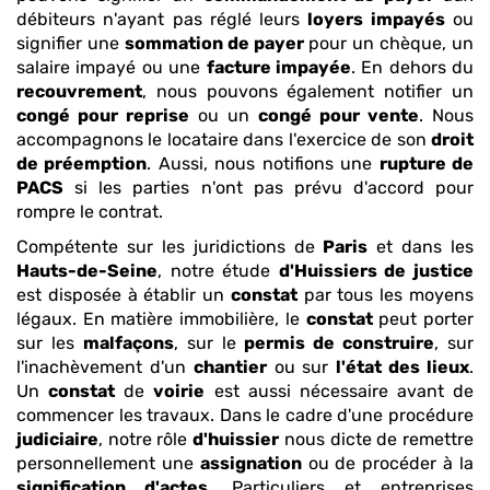
débiteurs n'ayant pas réglé leurs
loyers impayés
ou
signifier une
sommation de payer
pour un chèque, un
salaire impayé ou une
facture impayée
. En dehors du
recouvrement
, nous pouvons également notifier un
congé pour reprise
ou un
congé pour vente
. Nous
accompagnons le locataire dans l'exercice de son
droit
de préemption
. Aussi, nous notifions une
rupture de
PACS
si les parties n'ont pas prévu d'accord pour
rompre le contrat.
Compétente sur les juridictions de
Paris
et dans les
Hauts-de-Seine
, notre étude
d'Huissiers de justice
est disposée à établir un
constat
par tous les moyens
légaux. En matière immobilière, le
constat
peut porter
sur les
malfaçons
, sur le
permis de construire
, sur
l'inachèvement d'un
chantier
ou sur
l'état des lieux
.
Un
constat
de
voirie
est aussi nécessaire avant de
commencer les travaux. Dans le cadre d'une procédure
judiciaire
, notre rôle
d'huissier
nous dicte de remettre
personnellement une
assignation
ou de procéder à la
signification d'actes
. Particuliers et entreprises