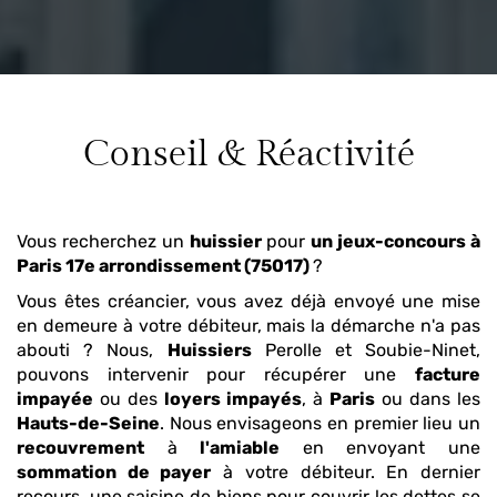
Conseil & Réactivité
Vous recherchez un
huissier
pour
un jeux-concours
à
Paris 17e arrondissement (75017)
?
Vous êtes créancier, vous avez déjà envoyé une mise
en demeure à votre débiteur, mais la démarche n'a pas
abouti ? Nous,
Huissiers
Perolle et Soubie-Ninet,
pouvons intervenir pour récupérer une
facture
impayée
ou des
loyers impayés
, à
Paris
ou dans les
Hauts-de-Seine
. Nous envisageons en premier lieu un
recouvrement
à
l'amiable
en envoyant une
sommation de payer
à votre débiteur. En dernier
recours, une saisine de biens pour couvrir les dettes se