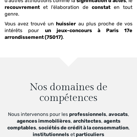
d'autres attributions comme la
signification d'actes
, le
recouvrement
et l'élaboration de
constat
en tout
genre.
Vous avez trouvé un
huissier
au plus proche de vos
intérêts pour
un jeux-concours
à Paris 17e
arrondissement (75017)
.
Nos domaines de
compétences
Nous intervenons pour les
professionnels
,
avocats
,
agences immobilières
,
architectes
,
agents
comptables
,
sociétés de crédit à la consommation
,
institutionnels
et
particuliers