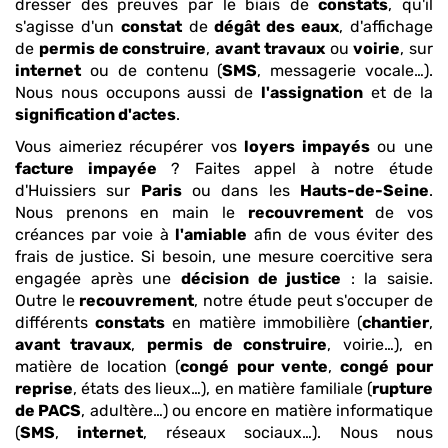
dresser des preuves par le biais de
constats
, qu'il
s'agisse d'un
constat
de
dégât des eaux
, d'affichage
de
permis de construire
,
avant travaux
ou
voirie
, sur
internet
ou de contenu (
SMS
, messagerie vocale…).
Nous nous occupons aussi de
l'assignation
et de la
signification d'actes
.
Vous aimeriez récupérer vos
loyers impayés
ou une
facture impayée
? Faites appel à notre étude
d'Huissiers sur
Paris
ou dans les
Hauts-de-Seine
.
Nous prenons en main le
recouvrement
de vos
créances par voie à
l'amiable
afin de vous éviter des
frais de justice. Si besoin, une mesure coercitive sera
engagée après une
décision de justice
: la saisie.
Outre le
recouvrement
, notre étude peut s'occuper de
différents
constats
en matière immobilière (
chantier
,
avant travaux
,
permis de construire
, voirie…), en
matière de location (
congé pour vente
,
congé pour
reprise
, états des lieux…), en matière familiale (
rupture
de PACS
, adultère…) ou encore en matière informatique
(
SMS
,
internet
, réseaux sociaux…). Nous nous